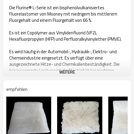
Die Flurine® L-Serie ist ein bisphenolvulkanisiertes
Fluorelastomer von Mooney mit niedrigem bis mittlerem
Fluorgehalt und einem Fluorgehalt von 66 %.
Es ist ein Copolymer aus Vinylidenfluorid (VF2),
Hexafluorpropylen (HFP) und Perfluoralkylvinylether (PMVE).
Es wird häufig in der Automobil-, Hydraulik-, Elektro- und
Chemieindustrie eingesetzt. Es verfügt über eine
ausgezeichnete Hitze- und Chemikalienbeständigkeit. Die
herausragende Leistung ist die Elastizität bei niedrigen
WEITERE
Temperaturen, die sich besonders für O-Ring-Dichtungen für
Kraftstoffeinspritzdüsen eignet.
empfehlen
Technische Spezifikationen
Allgemein
Merkmale
Verwendet