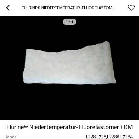
FLURINE® NIEDERTEMPERATUR-FLUORELASTOMER FKM
1
/
1
Flurine® Niedertemperatur-Fluorelastomer FKM
L228,L728,L228A,L728A
Modell