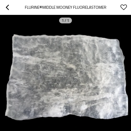
FLURINE®MIDDLE MOONEY FLUORELASTOMER
1
/
1