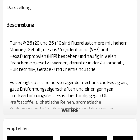
Darstellung
Beschreibung
Flurine® 26120 und 26140 sind Fluorelastomere mit hohem
Mooney-Gehalt, die aus Vinylidenfluorid (VF2) und
Hexafluorpropylen (HFP) bestehen und häufig in vielen
Branchen eingesetzt werden, darunter in der Automobil-,
Fluidtechnik-, Geräte- und Chemieindustrie.
Es verfügt über eine hervorragende mechanische Festigkeit,
gute Entformungseigenschaften und einen geringen
Druckverformungsrest. Es ist beständig gegen Öle,
Kraftstoffe, aliphatische Reihen, aromatische
Kohlenwasserstoffe, Schmierstoffe und die meisten
WEITERE
Mineralsäuren.
empfehlen
Technische Spezifikationen