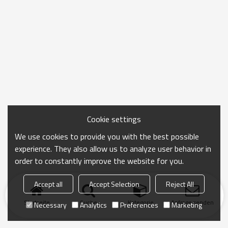
Cookie settings
We use cookies to provide you with the best possible
experience. They also allow us to analyze user behavior in
order to constantly improve the website for you.
Accept all
Accept Selection
Reject All
Startseite
Suche
Kategorie
Anfrage senden
Necessary
Analytics
Preferences
Marketing