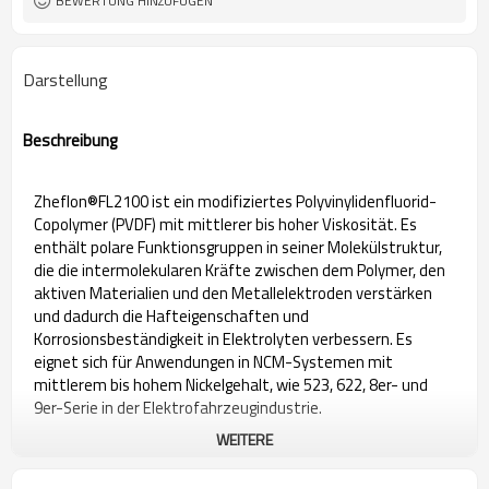
BEWERTUNG HINZUFÜGEN
Darstellung
Beschreibung
Zheflon®FL2100 ist ein modifiziertes Polyvinylidenfluorid-
Copolymer (PVDF) mit mittlerer bis hoher Viskosität. Es
enthält polare Funktionsgruppen in seiner Molekülstruktur,
die die intermolekularen Kräfte zwischen dem Polymer, den
aktiven Materialien und den Metallelektroden verstärken
und dadurch die Hafteigenschaften und
Korrosionsbeständigkeit in Elektrolyten verbessern. Es
eignet sich für Anwendungen in NCM-Systemen mit
mittlerem bis hohem Nickelgehalt, wie 523, 622, 8er- und
9er-Serie in der Elektrofahrzeugindustrie.
WEITERE
Hinweis: Für ein technisches Datenblatt kontaktieren Sie uns