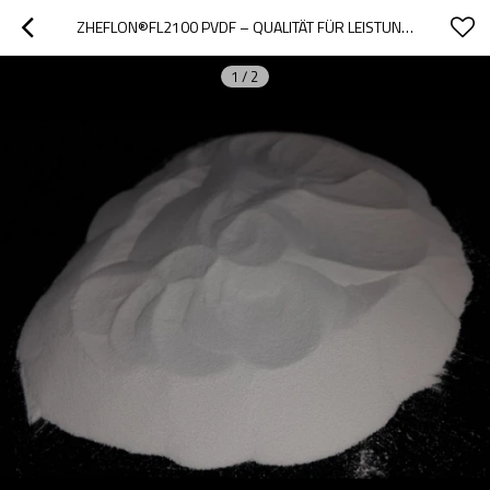
ZHEFLON®FL2100 PVDF – QUALITÄT FÜR LEISTUNGSSTARKE LITHIUMBATTERIEN – FÜHRENDER HERSTELLER VON PVDF-HARZ
1
/
2