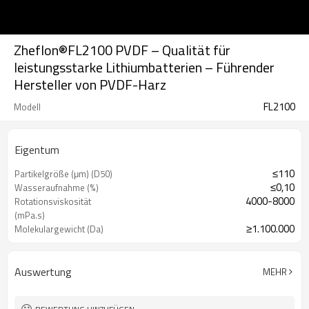
Zheflon®FL2100 PVDF – Qualität für
leistungsstarke Lithiumbatterien – Führender
Hersteller von PVDF-Harz
FL2100
Modell
Eigentum
≤110
Partikelgröße (μm) (D50)
≤0,10
Wasseraufnahme (%)
4000-8000
Rotationsviskosität
(mPa.s)
≥1.100.000
Molekulargewicht (Da)
Auswertung
MEHR