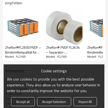
bitte für weitere Informationen.
empfehlen
Zheflon®FL2600 PVDF –
Zheflon® PVDF FL2634
Zheflon®FL23
Bindemittelqualität für
– Separator-
Bindemittelqual
Modell : FL2100
Modell : FL2100
Modell : FL2100
Lithiumbatterien
Beschichtungsqualität
Lithiumbatteri
Cookie settings
Stichwörter
We use cookies to provide you with the best possible
PVDF-Bindemittel für Lithium-Ionen-Batterie
Führender Hersteller von PVDF-Harz
experience. They also allow us to analyze user behavior in
PVDF-Hersteller
order to constantly improve the website for you.
PVDF-Pulver
Lithium-Batterie-Bindemittelqualität
Accept all
Accept Selection
Reject All
Zheflon