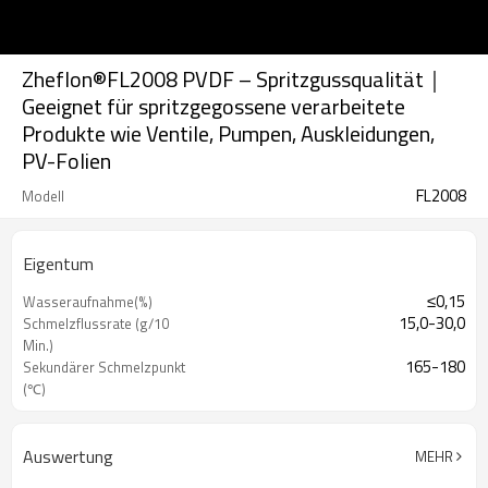
Zheflon®FL2008 PVDF – Spritzgussqualität｜
Geeignet für spritzgegossene verarbeitete
Produkte wie Ventile, Pumpen, Auskleidungen,
PV-Folien
FL2008
Modell
Eigentum
≤0,15
Wasseraufnahme(%)
15,0-30,0
Schmelzflussrate (g/10
Min.)
165-180
Sekundärer Schmelzpunkt
(℃)
≥25
Bruchfestigkeit/mPa
Auswertung
MEHR