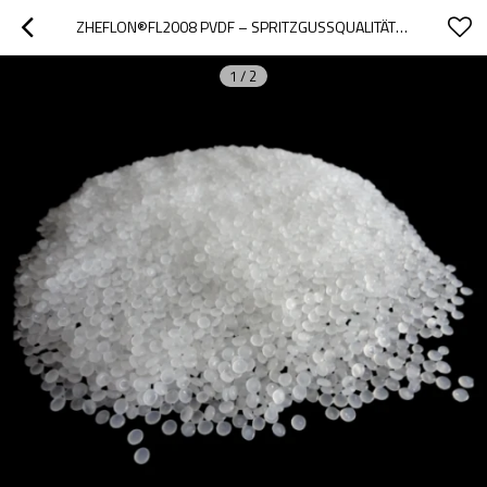
ZHEFLON®FL2008 PVDF – SPRITZGUSSQUALITÄT｜GEEIGNET FÜR SPRITZGEGOSSENE VERARBEITETE PRODUKTE WIE VENTILE, PUMPEN, AUSKLEIDUNGEN, PV-FOLIEN
1
/
2