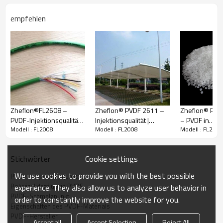
Dieses Produkt ist für spritzgegossene verarbeitete
empfehlen
Produkte geeignet.
Technische Spezifikationen
FL2008-
Spezifikatione
Reichweite
Referenzstand
n
ard
Zheflon®FL2608 –
Zheflon® PVDF 2611 –
Zheflon® PVD
Wasseraufnahm
PVDF-Injektionsqualität
Injektionsqualität |
– PVDF in
≤0,15
GB/T 6284
e(%)
Modell : FL2008
Modell : FL2008
Modell : FL2008
｜Geeignet für die
Geeignet für
Spritzgussqual
Belastung 5 kg,
Anwendungsanforderungen
Anwendungen in der
Schmelzflussrat
15,0-30,0
230 ℃, GB/T
der Kabelindustrie
Beschichtungs- und
e (g/10 Min.)
Cookie settings
Stichwörter
3682
Kabelindustrie
Sekundärer
We use cookies to provide you with the best possible
PVDF in Injektionsqualität
Schmelzpunkt
165-180
GB/T 19466
Polyvinylidenfluorid PVDF
experience. They also allow us to analyze user behavior in
(℃)
PVDF-Schmelzpunkt
order to constantly improve the website for you.
Bruchfestigkeit/
Eigenschaften des PVDF-Materials
≥25
GB/T 1040
mPa
PVDF-Hersteller
Accept all
Accept Selection
Reject All
Bruchdehnung/