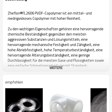
Zheflon®FL2606 PVDF-Copolymer ist ein mittel- und
niedrigviskoses Copolymer mit hoher Reinheit.
Zu den wichtigen Eigenschaften gehören eine hervorragende
chemische Beständigkeit gegenüber den meisten
aggressiven Substanzen und Lösungsmitteln, eine
hervorragende mechanische Festigkeit und Zähigkeit, eine
hohe Abriebfestigkeit, hohe Temperaturbeständigkeit, eine
hervorragende Alterungsbeständigkeit, eine geringe
Durchlässigkeit für die meisten Gase und Flüssigkeiten sowie
eine einfache Schmelzverarbeitung mit Standard-
WEITERE
Extrusionsverfahren.
empfehlen
Technische Spezifikationen
Allgemein
Copolymer,
Merkmale
Mittel
und