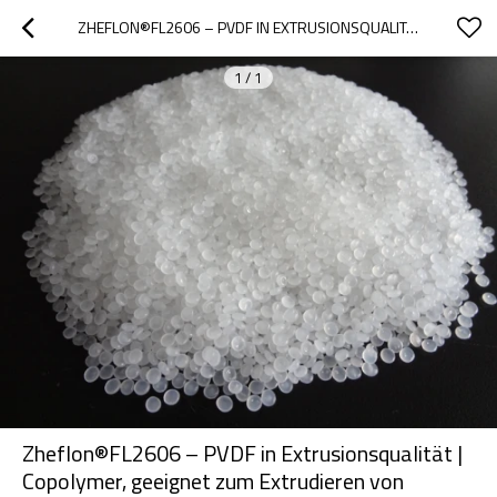
ZHEFLON®FL2606 – PVDF IN EXTRUSIONSQUALITÄT | COPOLYMER, GEEIGNET ZUM EXTRUDIEREN VON ROHREN, STANGEN UND PLATTEN PVDF
1
/
1
Zheflon®FL2606 – PVDF in Extrusionsqualität |
Copolymer, geeignet zum Extrudieren von