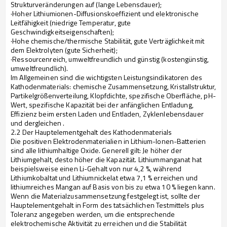
Strukturveränderungen auf (lange Lebensdauer);
·Hoher Lithiumionen-Diffusionskoeffizient und elektronische
Leitfähigkeit (niedrige Temperatur, gute
Geschwindigkeitseigenschaften);
·Hohe chemische/thermische Stabilität, gute Verträglichkeit mit
dem Elektrolyten (gute Sicherheit);
·Ressourcenreich, umweltfreundlich und günstig (kostengünstig,
umweltfreundlich).
Im Allgemeinen sind die wichtigsten Leistungsindikatoren des
Kathodenmaterials: chemische Zusammensetzung, Kristallstruktur,
Partikelgrößenverteilung, Klopfdichte, spezifische Oberfläche, pH-
Wert, spezifische Kapazität bei der anfänglichen Entladung,
Effizienz beim ersten Laden und Entladen, Zyklenlebensdauer
und dergleichen .
2.2 Der Hauptelementgehalt des Kathodenmaterials
Die positiven Elektrodenmaterialien in Lithium-Ionen-Batterien
sind alle lithiumhaltige Oxide. Generell gilt: Je höher der
Lithiumgehalt, desto höher die Kapazität. Lithiummanganat hat
beispielsweise einen Li-Gehalt von nur 4,2 %, während
Lithiumkobaltat und Lithiumnickelat etwa 7,1 % erreichen und
lithiumreiches Mangan auf Basis von bis zu etwa 10 % liegen kann.
Wenn die Materialzusammensetzung festgelegt ist, sollte der
Hauptelementgehalt in Form des tatsächlichen Testmittels plus
Toleranz angegeben werden, um die entsprechende
elektrochemische Aktivität zu erreichen und die Stabilität