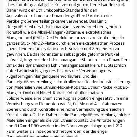
-beschichtung anfällig für Kratzer und gebrochene Bänder sind.
Daher wird der Lithiumkobaltat-Standard für den
Äquivalentdurchmesser Dmax der größten Partikel in der
Partikelgrößenverteilungskurve verwendet. Das Limit.
Der größte Teil des Lithiummanganats verwendet den gleichen
Rohstoff wie die Alkali-Mangan-Batterie: elektrolytisches
Mangandioxid (EMD). Der Produktionsprozess besteht darin, ein
ganzes Stück MnO2-Platte durch einen elektrolytischen Prozess
abzuscheiden und es dann durch Schälen und Zerkleinern zu
gewinnen. Da das Rohmaterial selbst große geformte Partikel
aufweist, begrenzt der Lithiummanganat-Standard auch Dmax. Der
Dmax des dynamischen Lithiummanganats ist klein, hauptsächlich
unter Berücksichtigung des Faktors der Verwendung des
kugelförmigen Manganquellenvorläufers, und die
Partikelgrößenverteilung ist kontrollierbar. Bei der Industrialisierung
von Materialien wie Lithium-Nickel-Kobaltat, Lithium-Nickel-Kobalt-
Mangan-Oxid und Nickel-Kobalt-Kobalt-Aluminat wird
üblicherweise eine chemische Kopräzipitation eingesetzt, um eine
Vermischung von Elementen wie Ni, Co, Mn und Al auf atomarer
Ebene und durch Kontrolle eine hohe Vermischung zu erreichen
Kristallisation. Dichte. Daher ist die Partikelgrößenverteilung solcher
Materialien enger als die von Lithiumcobaltat. Die Anforderungen
von D10 und D90 werden in der Norm vorgeschlagen, und K90
kann weiter als Index berechnet werden, der die enge
Partikelgrößenverteilung widerspiegelt.