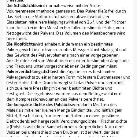
Die Schüttdichte
wird normalerweise mit der Scote-
Volumenmessermethode gemessen: Das Pulver fließt frei durch
das Sieb in die Stoffbox und passiert abwechselnd vier
Glasplatten mit einem Neigungswinkel von 25°, und der Trichter
kann bei a frei in den Messbecher fallen bestimmte Höhe, vom
Nettogewicht des Pulvers. Das Volumen des Messbechers wird
berechnet.
Die Klopfdichte
wird erhalten, indem man ein bestimmtes
Pulvergewicht in ein transparentes Messgerät mit Skala gibt und
das Gewicht des Pulvervolumens nach einer vorgegebenen
Anzahl oder Zeit von Vibrationen mit einer bestimmten Amplitude
und Frequenz unter vorgeschriebenen Bedingungen misst.
Pulververdichtungsdichte
ist die Zugabe eines bestimmten
Pulvergewichts zu einer harten Form mit festem Durchmesser und
fester Höhe. Unter Druck bewegt sich das Pulver und verformt
sich zu einem Pressling mit einer bestimmten Dichte und
Festigkeit. Die Ergebnisse wurden aus dem Nettogewicht und
dem Kompressionsvolumen des Pulvers berechnet.
Die kompakte Dichte des Polstücks
wird durch Mischen des
Materials mit einer kleinen Menge Bindemittel und leitfähigem
Mittel, Beschichten, Trocknen und Rollen zu einem positiven
Elektrodenblech hergestellt, Verdichtungsdichte = Flächendichte
× (Polstückwalzdicke Sammelkörper × Körperdicke). Nach dem
Walzen bei unterschiedlichen Drücken ist der Wert, der dem