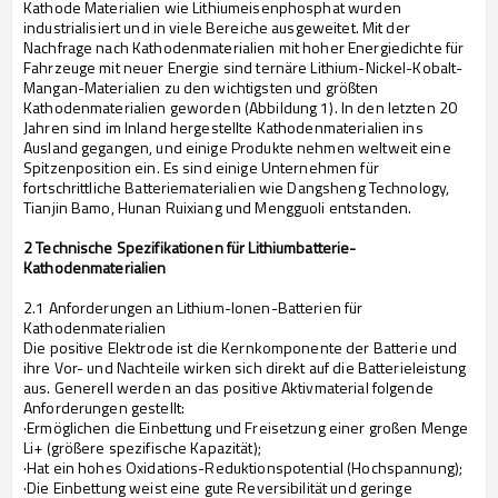
Kathode Materialien wie Lithiumeisenphosphat wurden
industrialisiert und in viele Bereiche ausgeweitet. Mit der
Nachfrage nach Kathodenmaterialien mit hoher Energiedichte für
Fahrzeuge mit neuer Energie sind ternäre Lithium-Nickel-Kobalt-
Mangan-Materialien zu den wichtigsten und größten
Kathodenmaterialien geworden (Abbildung 1). In den letzten 20
Jahren sind im Inland hergestellte Kathodenmaterialien ins
Ausland gegangen, und einige Produkte nehmen weltweit eine
Spitzenposition ein. Es sind einige Unternehmen für
fortschrittliche Batteriematerialien wie Dangsheng Technology,
Tianjin Bamo, Hunan Ruixiang und Mengguoli entstanden.
2 Technische Spezifikationen für Lithiumbatterie-
Kathodenmaterialien
2.1 Anforderungen an Lithium-Ionen-Batterien für
Kathodenmaterialien
Die positive Elektrode ist die Kernkomponente der Batterie und
ihre Vor- und Nachteile wirken sich direkt auf die Batterieleistung
aus. Generell werden an das positive Aktivmaterial folgende
Anforderungen gestellt:
·Ermöglichen die Einbettung und Freisetzung einer großen Menge
Li+ (größere spezifische Kapazität);
·Hat ein hohes Oxidations-Reduktionspotential (Hochspannung);
·Die Einbettung weist eine gute Reversibilität und geringe