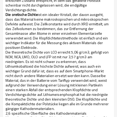
kritischen Zustand entspricht, in dem das gefaltete Polstück
scheinbar nicht durchgelassen wird, die endgültige
Verdichtungsdichte.
Die oretische Dichte
ist ein idealer Kristall, der davon ausgeht,
dass das Material keine makroskopischen und mikroskopischen
Defekte aufweist. Die Zellkonstante wird durch XRD ermittelt, um
das Zellvolumen zu bestimmen, das zur Entfernung der
Gesamtmasse aller Atome in einer einzelnen Elementarzelle
verwendet wird. Die Klopfdichtetestmethode ist einfach und ein
wichtiger Indikator für die Messung des aktiven Materials der
positiven Elektrode.
Die theoretische Dichte von LCO erreicht 5,06 g/cm3, gefolgt von
NCM, NCA, LMO, OLO und LFP ist mit nur 3,57 g/cm3 am
niedrigsten. Es ist nicht schwer zu erkennen, dass
Lithiumkobaltoxid die höchste Dichte aufweist, was auch ein
wichtiger Grund dafür ist, dass es auf dem Smartphone-Markt
nicht durch andere Materialien ersetzt werden kann. Dasselbe
Material, das in der Batterie vom Tariftyp verwendet wird, weist
aufgrund der Verwendung einer Lösung mit kleinen Partikeln
einen starken Abfall der entsprechenden Klopfdichte und
Verdichtungsdichte auf. Lithiumeisenphosphat hat die niedrigste
theoretische Dichte und den kleinsten D50. Die Klopfdichte und
die Kompaktdichte der Polstücke liegen alle im Grunde mehrerer
gängiger Kathodenmaterialien.
2,6 spezifische Oberfläche des Kathodenmaterials