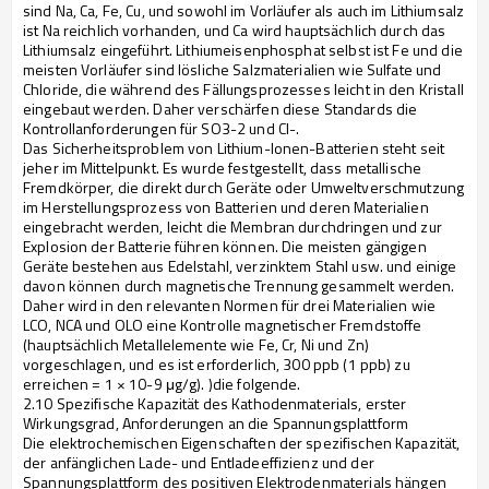
sind Na, Ca, Fe, Cu, und sowohl im Vorläufer als auch im Lithiumsalz
ist Na reichlich vorhanden, und Ca wird hauptsächlich durch das
Lithiumsalz eingeführt. Lithiumeisenphosphat selbst ist Fe und die
meisten Vorläufer sind lösliche Salzmaterialien wie Sulfate und
Chloride, die während des Fällungsprozesses leicht in den Kristall
eingebaut werden. Daher verschärfen diese Standards die
Kontrollanforderungen für SO3-2 und Cl-.
Das Sicherheitsproblem von Lithium-Ionen-Batterien steht seit
jeher im Mittelpunkt. Es wurde festgestellt, dass metallische
Fremdkörper, die direkt durch Geräte oder Umweltverschmutzung
im Herstellungsprozess von Batterien und deren Materialien
eingebracht werden, leicht die Membran durchdringen und zur
Explosion der Batterie führen können. Die meisten gängigen
Geräte bestehen aus Edelstahl, verzinktem Stahl usw. und einige
davon können durch magnetische Trennung gesammelt werden.
Daher wird in den relevanten Normen für drei Materialien wie
LCO, NCA und OLO eine Kontrolle magnetischer Fremdstoffe
(hauptsächlich Metallelemente wie Fe, Cr, Ni und Zn)
vorgeschlagen, und es ist erforderlich, 300 ppb (1 ppb) zu
erreichen = 1 × 10-9 μg/g). )die folgende.
2.10 Spezifische Kapazität des Kathodenmaterials, erster
Wirkungsgrad, Anforderungen an die Spannungsplattform
Die elektrochemischen Eigenschaften der spezifischen Kapazität,
der anfänglichen Lade- und Entladeeffizienz und der
Spannungsplattform des positiven Elektrodenmaterials hängen