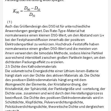
（
1
）
Auch das Größendesign des D50 ist für unterschiedliche
Anwendungen geeignet. Das Rate-Type-Material hat
normalerweise einen kleinen D50-Wert, um den Abstand von Li+
bei der Festphasendiffusion innerhalb der positiven
Elektrodenpartikel zu verkürzen. Hochdruck-Feststoffe haben
normalerweise einen großen D50-Wert und die meisten von
ihnen verwenden die bimodale Methode, sodass kleine Partikel
ausreichend interstitiell zwischen großen Partikeln liegen, um den
dichtesten Packungseffekt zu erzielen.
2.5 Dichte des Kathodenmaterials
Die volumetrische Energiedichte einer Lithium-Ionen-Batterie
hängt stark von der Dichte des aktiven Materials ab. Die Dichte
des positiven Elektrodenmaterials hängt eng mit dem
Atomgewicht der Elemente, der Kristallanordnung, der
Kristallinität, der Sphärizität, der Partikelgröße und -verteilung, der
Dichte usw. zusammen und wird durch den Herstellungsprozess
beeinflusst. Die Dichte des positiven Elektrodenmaterials wird in
Schüttdichte, Klopfdichte, Pulververdichtungsdichte,
Polstückverdichtungsdichte, theoretische Dichte und dergleichen
unterteilt.