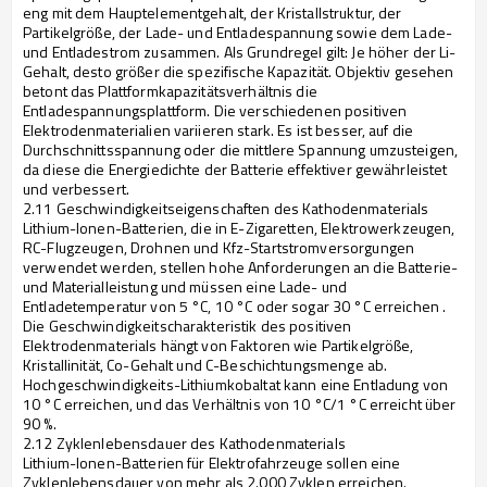
eng mit dem Hauptelementgehalt, der Kristallstruktur, der
Partikelgröße, der Lade- und Entladespannung sowie dem Lade-
und Entladestrom zusammen. Als Grundregel gilt: Je höher der Li-
Gehalt, desto größer die spezifische Kapazität. Objektiv gesehen
betont das Plattformkapazitätsverhältnis die
Entladespannungsplattform. Die verschiedenen positiven
Elektrodenmaterialien variieren stark. Es ist besser, auf die
Durchschnittsspannung oder die mittlere Spannung umzusteigen,
da diese die Energiedichte der Batterie effektiver gewährleistet
und verbessert.
2.11 Geschwindigkeitseigenschaften des Kathodenmaterials
Lithium-Ionen-Batterien, die in E-Zigaretten, Elektrowerkzeugen,
RC-Flugzeugen, Drohnen und Kfz-Startstromversorgungen
verwendet werden, stellen hohe Anforderungen an die Batterie-
und Materialleistung und müssen eine Lade- und
Entladetemperatur von 5 °C, 10 °C oder sogar 30 °C erreichen .
Die Geschwindigkeitscharakteristik des positiven
Elektrodenmaterials hängt von Faktoren wie Partikelgröße,
Kristallinität, Co-Gehalt und C-Beschichtungsmenge ab.
Hochgeschwindigkeits-Lithiumkobaltat kann eine Entladung von
10 °C erreichen, und das Verhältnis von 10 °C/1 °C erreicht über
90 %.
2.12 Zyklenlebensdauer des Kathodenmaterials
Lithium-Ionen-Batterien für Elektrofahrzeuge sollen eine
Zyklenlebensdauer von mehr als 2.000 Zyklen erreichen.