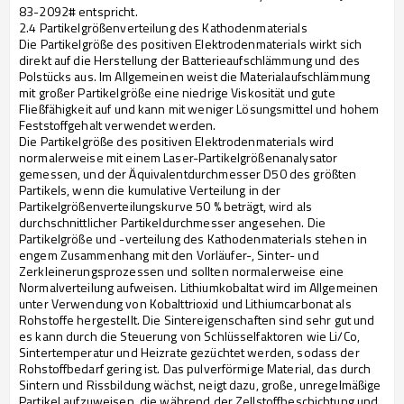
83-2092# entspricht.
2.4 Partikelgrößenverteilung des Kathodenmaterials
Die Partikelgröße des positiven Elektrodenmaterials wirkt sich
direkt auf die Herstellung der Batterieaufschlämmung und des
Polstücks aus. Im Allgemeinen weist die Materialaufschlämmung
mit großer Partikelgröße eine niedrige Viskosität und gute
Fließfähigkeit auf und kann mit weniger Lösungsmittel und hohem
Feststoffgehalt verwendet werden.
Die Partikelgröße des positiven Elektrodenmaterials wird
normalerweise mit einem Laser-Partikelgrößenanalysator
gemessen, und der Äquivalentdurchmesser D50 des größten
Partikels, wenn die kumulative Verteilung in der
Partikelgrößenverteilungskurve 50 % beträgt, wird als
durchschnittlicher Partikeldurchmesser angesehen. Die
Partikelgröße und -verteilung des Kathodenmaterials stehen in
engem Zusammenhang mit den Vorläufer-, Sinter- und
Zerkleinerungsprozessen und sollten normalerweise eine
Normalverteilung aufweisen. Lithiumkobaltat wird im Allgemeinen
unter Verwendung von Kobalttrioxid und Lithiumcarbonat als
Rohstoffe hergestellt. Die Sintereigenschaften sind sehr gut und
es kann durch die Steuerung von Schlüsselfaktoren wie Li/Co,
Sintertemperatur und Heizrate gezüchtet werden, sodass der
Rohstoffbedarf gering ist. Das pulverförmige Material, das durch
Sintern und Rissbildung wächst, neigt dazu, große, unregelmäßige
Partikel aufzuweisen, die während der Zellstoffbeschichtung und