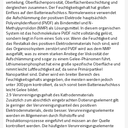
verteilung, Oberflächenporosität, Oberflächenbeschichtung und
dergleichen zusammen. Der Feuchtigkeitsgehalt hat großen
Einfluss auf den Batterieaufschluss. Normalerweise verwendet
die Aufschlämmung der positiven Elektrode hauptsächlich
Polyvinylidenfluorid (PVDF) als Bindemittel und N-
Methylpyrrolidon (NMP) als Lösungsmittel. In diesem organischen
System ist das hochmolekulare PVDF nicht vollständig gelöst,
sondern liegt in Form eines Sols vor. Wenn die Feuchtigkeit und
das Restalkali des positiven Elektrodenmaterials hoch sind, wird
das Organosolsystem zerstört und PVDF wird aus dem NMP
ausgefällt, was zu einem starken Anstieg der Viskosität der
Aufschlämmung und sogar zu einem Gelee-Phänomen führt.
Lithiumeisenphosphat hat eine große spezifische Oberfläche und
nimmt leicht Luftfeuchtigkeit auf, da seine Primärpartikel
Nanopartikel sind. Daher wird ein breiter Bereich des
Feuchtigkeitsgehalts angegeben, die meisten werden jedoch
unter 300 ppm kontrolliert, da sich sonst beim Batterieaufschluss
leicht Gelee bildet.
2.9 Verunreinigungsgehalt des Kathodenmaterials
Zusätzlich zum absichtlich eingebrachten Dotierungselement gilt:
Je geringer der Verunreinigungsanteil des positiven
Elektrodenmaterials, desto besser. Verunreinigungselemente
werden im Allgemeinen durch Rohstoffe und
Produktionsprozesse eingeführt und müssen an der Quelle
kontrolliert werden. Die häufigsten Verunreinigungselemente