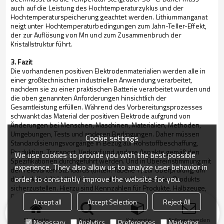
auch auf die Leistung des Hochtemperaturzyklus und der
Hochtemperaturspeicherung geachtet werden. Lithiummanganat
neigt unter Hochtemperaturbedingungen zum Jahn-Teller-Effekt,
der zur Auflösung von Mn und zum Zusammenbruch der
Kristallstruktur führt.
3. Fazit
Die vorhandenen positiven Elektrodenmaterialien werden alle in
einer großtechnischen industriellen Anwendung verarbeitet,
nachdem sie zu einer praktischen Batterie verarbeitet wurden und
die oben genannten Anforderungen hinsichtlich der
Gesamtleistung erfüllen. Während des Vorbereitungsprozesses
schwankt das Material der positiven Elektrode aufgrund von
Änderungen bei Menschen, Maschinen, Materialien, Methoden,
Umgebungen, Tests und anderen Bedingungen. Daher müssen
Cookie settings
Standardisierungsvorgänge in Bezug auf Rohstoffbeschaffung,
Produktion, Transport, Verkauf und andere Aspekte gemäß den
We use cookies to provide you with the best possible
Spezifikationen durchgeführt werden. Und in Übereinstimmung mit
experience. They also allow us to analyze user behavior in
den relevanten Standards (unten: Tabelle 1) zur Überprüfung, um
order to constantly improve the website for you.
die Praktikabilität, Konsistenz und Zuverlässigkeit des Produkts
sicherzustellen. Hierzu sind Kennzahlen für Produkte, Halbzeuge,
Rohstoffe etc. erforderlich, die durch die Festlegung von Standards
Accept all
Accept Selection
Reject All
ermittelt werden müssen.
Startseite
Suche
Kategorie
Anfrage senden
Necessary
Analytics
Preferences
Marketing