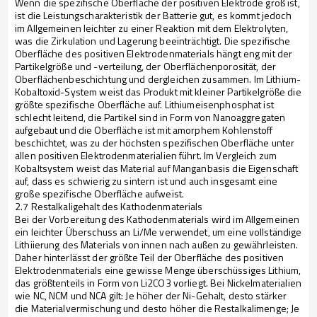
Wenn die spezifische Oberfläche der positiven Elektrode groß ist,
ist die Leistungscharakteristik der Batterie gut, es kommt jedoch
im Allgemeinen leichter zu einer Reaktion mit dem Elektrolyten,
was die Zirkulation und Lagerung beeinträchtigt. Die spezifische
Oberfläche des positiven Elektrodenmaterials hängt eng mit der
Partikelgröße und -verteilung, der Oberflächenporosität, der
Oberflächenbeschichtung und dergleichen zusammen. Im Lithium-
Kobaltoxid-System weist das Produkt mit kleiner Partikelgröße die
größte spezifische Oberfläche auf. Lithiumeisenphosphat ist
schlecht leitend, die Partikel sind in Form von Nanoaggregaten
aufgebaut und die Oberfläche ist mit amorphem Kohlenstoff
beschichtet, was zu der höchsten spezifischen Oberfläche unter
allen positiven Elektrodenmaterialien führt. Im Vergleich zum
Kobaltsystem weist das Material auf Manganbasis die Eigenschaft
auf, dass es schwierig zu sintern ist und auch insgesamt eine
große spezifische Oberfläche aufweist.
2.7 Restalkaligehalt des Kathodenmaterials
Bei der Vorbereitung des Kathodenmaterials wird im Allgemeinen
ein leichter Überschuss an Li/Me verwendet, um eine vollständige
Lithiierung des Materials von innen nach außen zu gewährleisten.
Daher hinterlässt der größte Teil der Oberfläche des positiven
Elektrodenmaterials eine gewisse Menge überschüssiges Lithium,
das größtenteils in Form von Li2CO3 vorliegt. Bei Nickelmaterialien
wie NC, NCM und NCA gilt: Je höher der Ni-Gehalt, desto stärker
die Materialvermischung und desto höher die Restalkalimenge; Je