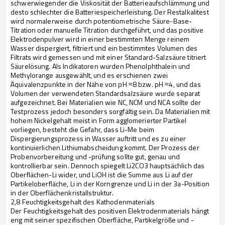
schwerwiegender die Viskosität der Batterieaufschlämmung und
desto schlechter die Batteriespeicherleistung. Der Restalkalitest
wird normalerweise durch potentiometrische Säure-Base-
Titration oder manuelle Titration durchgeführt, und das positive
Elektrodenpulver wird in einer bestimmten Menge reinem
Wasser dispergiert, filtriert und ein bestimmtes Volumen des
Filtrats wird gemessen und mit einer Standard-Salzsäure titriert
Säurelösung. Als Indikatoren wurden Phenolphthalein und
Methylorange ausgewählt, und es erschienen zwei
Äquivalenzpunkte in der Nähe von pH ≈8 bzw. pH ≈4, und das
Volumen der verwendeten Standardsalzsäure wurde separat
aufgezeichnet. Bei Materialien wie NC, NCM und NCA sollte der
Testprozess jedoch besonders sorgfältig sein. Da Materialien mit
hohem Nickelgehalt meist in Form agglomerierter Partikel
vorliegen, besteht die Gefahr, dass Li-Me beim
Dispergierungsprozess in Wasser auftritt und es zu einer
kontinuierlichen Lithiumabscheidung kommt. Der Prozess der
Probenvorbereitung und -prüfung sollte gut, genau und
kontrollierbar sein. Dennoch spiegelt Li2CO3 hauptsächlich das
Oberflächen-Li wider, und LiOH ist die Summe aus Li auf der
Partikeloberfläche, Li in der Korngrenze und Li in der 3a-Position
in der Oberflächenkristallstruktur.
2,8 Feuchtigkeitsgehalt des Kathodenmaterials
Der Feuchtigkeitsgehalt des positiven Elektrodenmaterials hängt
eng mit seiner spezifischen Oberfläche, Partikelgröße und -