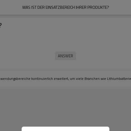
WAS IST DER EINSATZBEREICH IHRER PRODUKTE?
?
wendungsbereiche kontinuierlich erweitert, um viele Branchen wie Lithiumbatterie